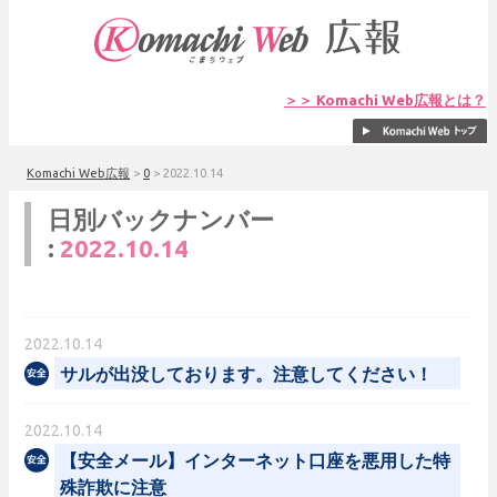
＞＞ Komachi Web広報とは？
Komachi Web広報
>
0
>
2022.10.14
日別バックナンバー
:
2022.10.14
2022.10.14
サルが出没しております。注意してください！
2022.10.14
【安全メール】インターネット口座を悪用した特
殊詐欺に注意