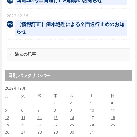
国道405号全面通行止め解除のお知らせ
2022.12.26
【情報訂正】倒木処理による全面通行止めのお知
らせ
Post navigation
←
過去の記事
日別 バックナンバー
2022年12月
月
火
水
木
金
土
日
1
2
3
4
5
6
7
8
9
10
11
12
13
14
15
16
17
18
19
20
21
22
23
24
25
26
27
28
29
30
31