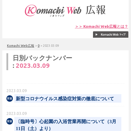
＞＞ Komachi Web広報とは？
Komachi Web広報
>
0
>
2023.03.09
日別バックナンバー
:
2023.03.09
2023.03.09
新型コロナウイルス感染症対策の徹底について
2023.03.09
〔臨時号〕心起園の入浴営業再開について（3月
11日（土）より）