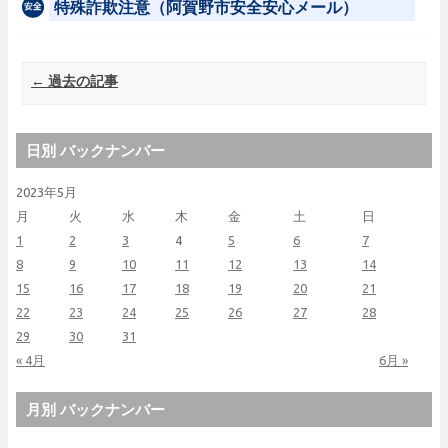
特殊詐欺注意（阿賀野市安全安心メール）
Post navigation
←
過去の記事
日別 バックナンバー
2023年5月
月
火
水
木
金
土
日
1
2
3
4
5
6
7
8
9
10
11
12
13
14
15
16
17
18
19
20
21
22
23
24
25
26
27
28
29
30
31
« 4月
6月 »
月別 バックナンバー