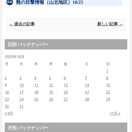
熊の目撃情報（山北地区）10/25
Post navigation
←
過去の記事
新しい記事
→
日別 バックナンバー
2023年10月
月
火
水
木
金
土
日
1
2
3
4
5
6
7
8
9
10
11
12
13
14
15
16
17
18
19
20
21
22
23
24
25
26
27
28
29
30
31
« 9月
11月 »
月別 バックナンバー