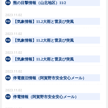
熊の目撃情報（山北地区）11/2
2023.11.02
【気象情報】11.2大雨と雷及び突風
2023.11.02
【気象情報】11.2大雨と雷及び突風
2023.11.02
【気象情報】11.2大雨と雷及び突風
2023.11.02
停電復旧情報（阿賀野市安全安心メール）
2023.11.02
停電情報（阿賀野市安全安心メール）