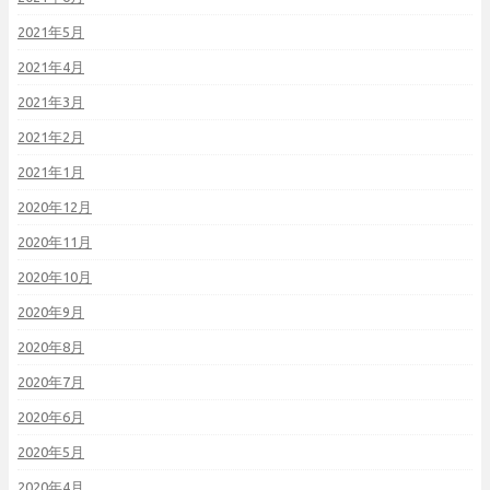
2021年5月
2021年4月
2021年3月
2021年2月
2021年1月
2020年12月
2020年11月
2020年10月
2020年9月
2020年8月
2020年7月
2020年6月
2020年5月
2020年4月