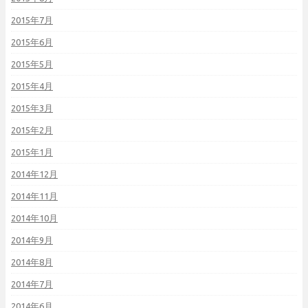
2015年7月
2015年6月
2015年5月
2015年4月
2015年3月
2015年2月
2015年1月
2014年12月
2014年11月
2014年10月
2014年9月
2014年8月
2014年7月
2014年6月