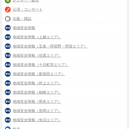
レジャー・観光
公演・コンサート
出版・雑誌
地域安全情報
地域安全情報（上越エリア）
地域安全情報（五泉・阿賀野・阿賀エリア）
地域安全情報（佐渡エリア）
地域安全情報（十日町市エリア）
地域安全情報（新発田エリア）
地域安全情報（村上エリア）
地域安全情報（柏崎エリア）
地域安全情報（県央エリア）
地域安全情報（長岡エリア）
地域安全情報（魚沼エリア）