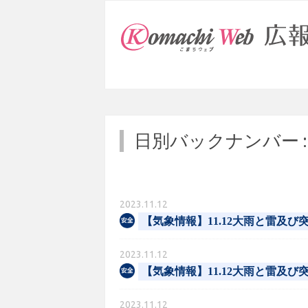
日別バックナンバー 
2023.11.12
【気象情報】11.12大雨と雷及び
2023.11.12
【気象情報】11.12大雨と雷及び
2023.11.12