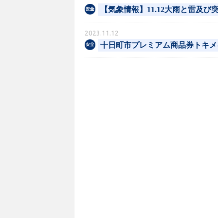
【気象情報】11.12大雨と雷及び
2023.11.12
十日町市プレミアム商品券トキメ