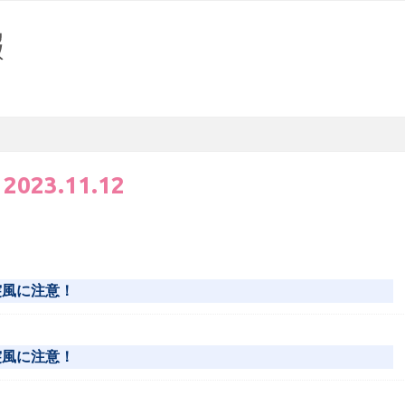
:
2023.11.12
突風に注意！
突風に注意！