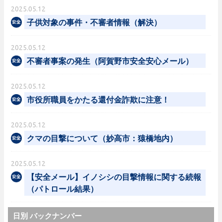
2025.05.12
子供対象の事件・不審者情報（解決）
2025.05.12
不審者事案の発生（阿賀野市安全安心メール）
2025.05.12
市役所職員をかたる還付金詐欺に注意！
2025.05.12
クマの目撃について（妙高市：猿橋地内）
2025.05.12
【安全メール】イノシシの目撃情報に関する続報
（パトロール結果）
日別 バックナンバー