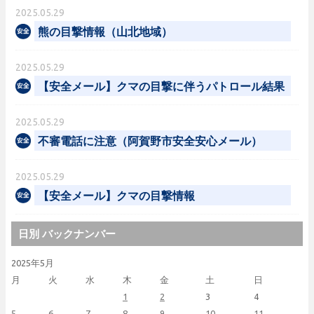
2025.05.29
熊の目撃情報（山北地域）
2025.05.29
【安全メール】クマの目撃に伴うパトロール結果
2025.05.29
不審電話に注意（阿賀野市安全安心メール）
2025.05.29
【安全メール】クマの目撃情報
日別 バックナンバー
2025年5月
月
火
水
木
金
土
日
1
2
3
4
5
6
7
8
9
10
11