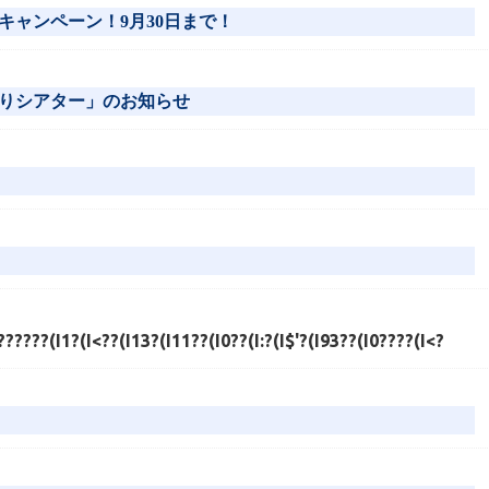
キャンペーン！9月30日まで！
りシアター」のお知らせ
?????(I1?(I<??(I13?(I11??(I0??(I:?(I$'?(I93??(I0????(I<?