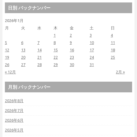
日別 バックナンバー
2026年1月
月
火
水
木
金
土
日
1
2
3
4
5
6
7
8
9
10
11
12
13
14
15
16
17
18
19
20
21
22
23
24
25
26
27
28
29
30
31
« 12月
2月 »
月別 バックナンバー
2026年8月
2026年7月
2026年6月
2026年5月