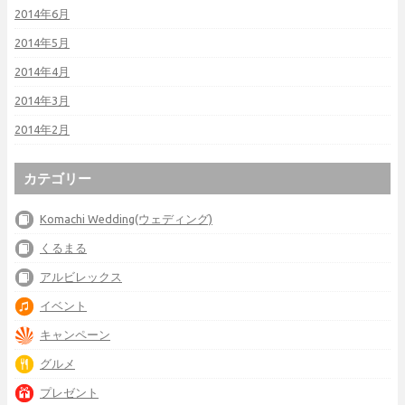
2014年6月
2014年5月
2014年4月
2014年3月
2014年2月
カテゴリー
Komachi Wedding(ウェディング)
くるまる
アルビレックス
イベント
キャンペーン
グルメ
プレゼント