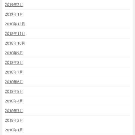
2019年2月
2019年1月
2018年12月
2018年11月
2018年10月
2018年9月
2018年8月
2018年7月
2018年6月
2018年5月
2018年4月
2018年3月
2018年2月
2018年1月