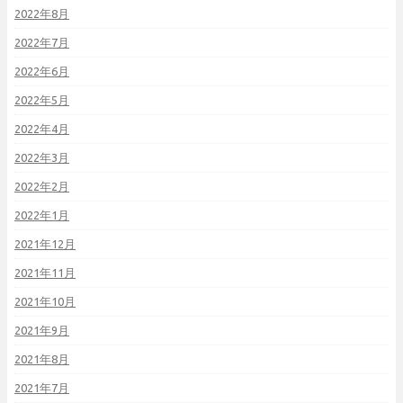
2022年8月
2022年7月
2022年6月
2022年5月
2022年4月
2022年3月
2022年2月
2022年1月
2021年12月
2021年11月
2021年10月
2021年9月
2021年8月
2021年7月