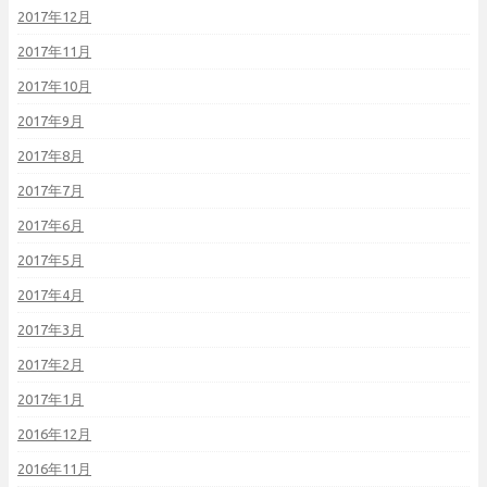
2017年12月
2017年11月
2017年10月
2017年9月
2017年8月
2017年7月
2017年6月
2017年5月
2017年4月
2017年3月
2017年2月
2017年1月
2016年12月
2016年11月