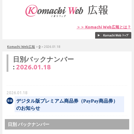
＞＞ Komachi Web広報とは？
Komachi Web広報
>
0
>
2026.01.18
日別バックナンバー
:
2026.01.18
2026.01.18
デジタル版プレミアム商品券（PayPay商品券）
のお知らせ
日別 バックナンバー