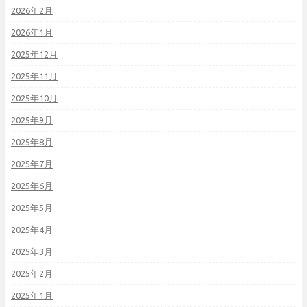
2026年2月
2026年1月
2025年12月
2025年11月
2025年10月
2025年9月
2025年8月
2025年7月
2025年6月
2025年5月
2025年4月
2025年3月
2025年2月
2025年1月