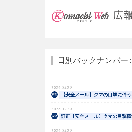
日別バックナンバー 
2026.05.29
【安全メール】クマの目撃に伴う
2026.05.29
訂正【安全メール】クマの目撃情
2026.05.29