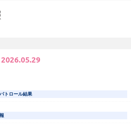
:
2026.05.29
パトロール結果
報