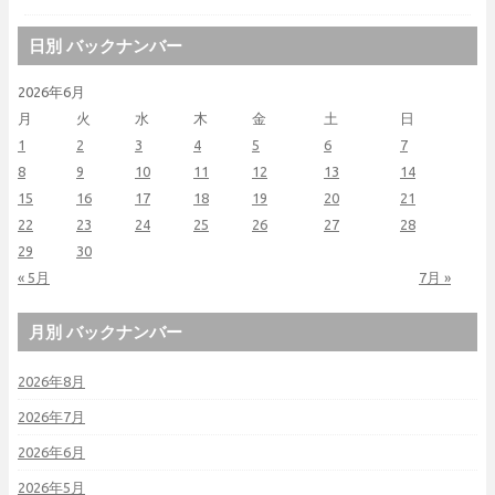
日別 バックナンバー
2026年6月
月
火
水
木
金
土
日
1
2
3
4
5
6
7
8
9
10
11
12
13
14
15
16
17
18
19
20
21
22
23
24
25
26
27
28
29
30
« 5月
7月 »
月別 バックナンバー
2026年8月
2026年7月
2026年6月
2026年5月