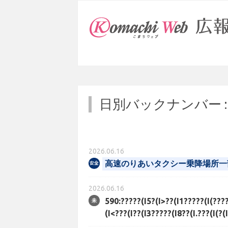
日別バックナンバー 
2026.06.16
高速のりあいタクシー乗降場所一
2026.06.16
590:?????(I5?(I>??(I1?????(I(????
(I<???(I??(I3?????(I8??(I.???(I(?(I