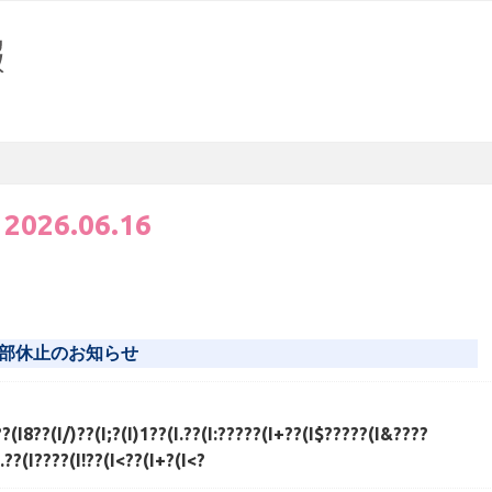
:
2026.06.16
部休止のお知らせ
?(I8??(I/)??(I;?(I)1??(I.??(I:?????(I+??(I$?????(I&????
.??(I????(I!??(I<??(I+?(I<?