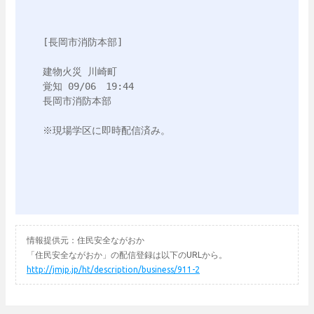
[長岡市消防本部]

建物火災 川崎町

覚知 09/06　19:44

長岡市消防本部

情報提供元：住民安全ながおか
「住民安全ながおか」の配信登録は以下のURLから。
http://jmjp.jp/ht/description/business/911-2