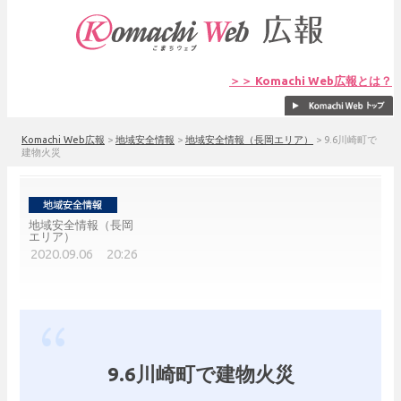
＞＞ Komachi Web広報とは？
Komachi Web広報
>
地域安全情報
>
地域安全情報（長岡エリア）
>
9.6川崎町で
建物火災
地域安全情報（長岡
エリア）
2020.09.06 20:26
9.6川崎町で建物火災