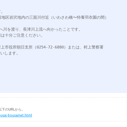
。

、朝日地区岩沢地内の三面川付近（いわさわ橋〜特養羽衣園の間）
へ川を渡り、長津川上流へ向かったことです。

は十分ご注意ください。

市役所朝日支所（0254-72-6880）または、村上警察署
願いします。

下のURLから。
ousai-bousainet.html