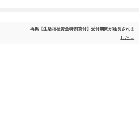
再掲【生活福祉資金特例貸付】受付期間が延長されま
した
→