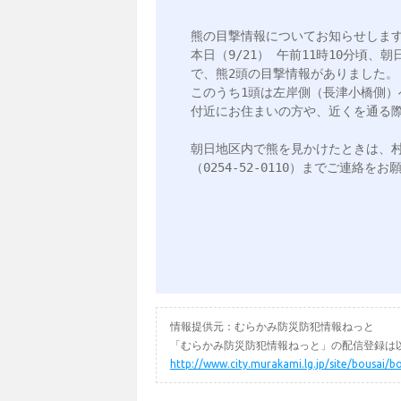
熊の目撃情報についてお知らせします
本日（9/21） 午前11時10分頃
で、熊2頭の目撃情報がありました。

このうち1頭は左岸側（長津小橋側）
付近にお住まいの方や、近くを通る際
朝日地区内で熊を見かけたときは、村上
（0254-52-0110）までご連絡をお
情報提供元：むらかみ防災防犯情報ねっと
「むらかみ防災防犯情報ねっと」の配信登録は以
http://www.city.murakami.lg.jp/site/bousai/b