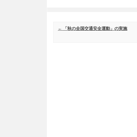
Post navigation
←
「秋の全国交通安全運動」の実施