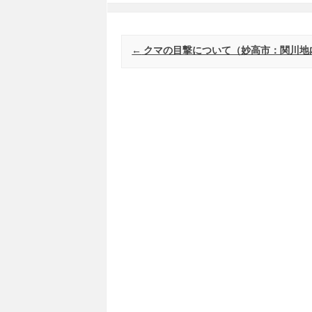
Post navigation
←
クマの目撃について（妙高市：関川地