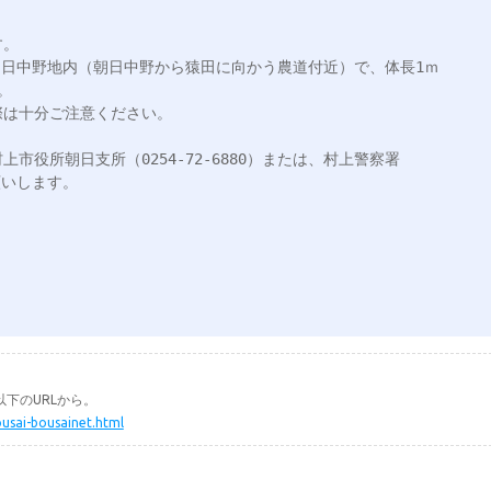
。

区朝日中野地内（朝日中野から猿田に向かう農道付近）で、体長1ｍ


は十分ご注意ください。

市役所朝日支所（0254-72-6880）または、村上警察署
願いします。

下のURLから。
ousai-bousainet.html