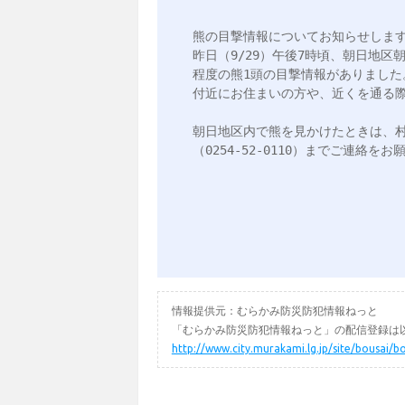
熊の目撃情報についてお知らせします
昨日（9/29）午後7時頃、朝日地
程度の熊1頭の目撃情報がありました。
付近にお住まいの方や、近くを通る際
朝日地区内で熊を見かけたときは、村上
（0254-52-0110）までご連絡をお
情報提供元：むらかみ防災防犯情報ねっと
「むらかみ防災防犯情報ねっと」の配信登録は以
http://www.city.murakami.lg.jp/site/bousai/b