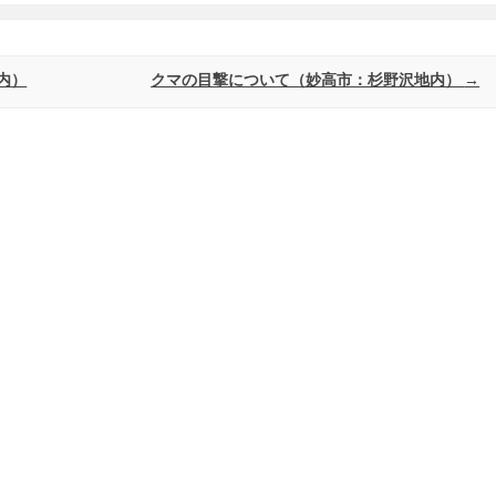
内）
クマの目撃について（妙高市：杉野沢地内）
→