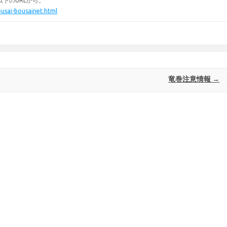
下のURLから。
ousai-bousainet.html
竜巻注意情報
→