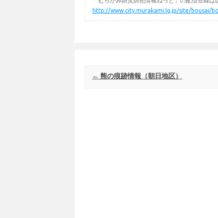
「むらかみ防災防犯情報ねっと」の配信登録は以
http://www.city.murakami.lg.jp/site/bousai/b
Post navigation
←
熊の痕跡情報（朝日地区）