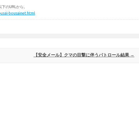
下のURLから。
ousai-bousainet.html
【安全メール】クマの目撃に伴うパトロール結果
→