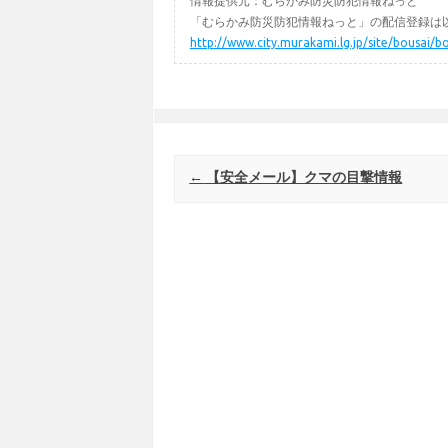
情報提供元：むらかみ防災防犯情報ねっと
「むらかみ防災防犯情報ねっと」の配信登録は以
http://www.city.murakami.lg.jp/site/bousai/b
Post navigation
←
【安全メール】クマの目撃情報