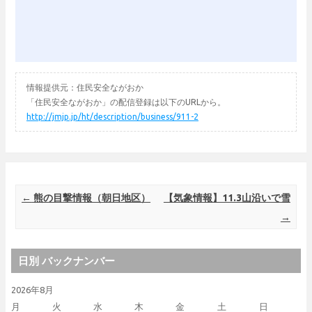
情報提供元：住民安全ながおか
「住民安全ながおか」の配信登録は以下のURLから。
http://jmjp.jp/ht/description/business/911-2
Post navigation
←
熊の目撃情報（朝日地区）
【気象情報】11.3山沿いで雪
→
日別 バックナンバー
2026年8月
月
火
水
木
金
土
日