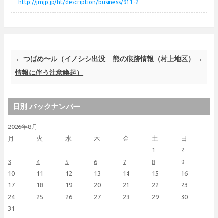
http://jmjp.jp/ht/description/business/911-2
Post navigation
←
つばめ〜ル（イノシシ出没
熊の痕跡情報（村上地区）
→
情報に伴う注意喚起）
日別 バックナンバー
2026年8月
月
火
水
木
金
土
日
1
2
3
4
5
6
7
8
9
10
11
12
13
14
15
16
17
18
19
20
21
22
23
24
25
26
27
28
29
30
31