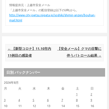
情報提供元：上越市安全メール
「上越市安全メール」の配信登録は以下のURLから。
http://www.city.joetsu.niigata.jp/soshiki/shimin-anzen/bouhan-
mail.html
Post navigation
←
【新型コロナ】11.10市内
【安全メール】クマの目撃に
11例目の感染者
伴うパトロール結果
→
日別 バックナンバー
2026年8月
月
火
水
木
金
土
日
1
2
3
4
5
6
7
8
9
10
11
12
13
14
15
16