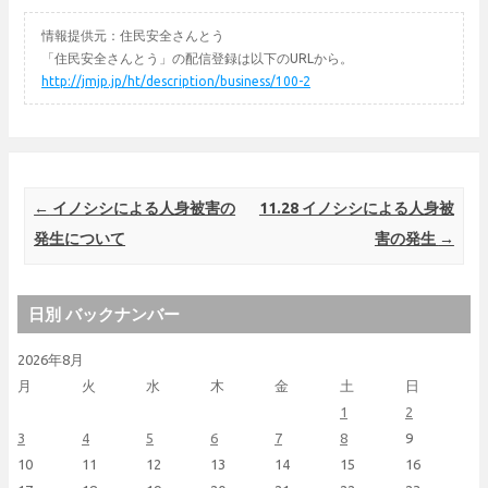
情報提供元：住民安全さんとう
「住民安全さんとう」の配信登録は以下のURLから。
http://jmjp.jp/ht/description/business/100-2
Post navigation
←
イノシシによる人身被害の
11.28 イノシシによる人身被
発生について
害の発生
→
日別 バックナンバー
2026年8月
月
火
水
木
金
土
日
1
2
3
4
5
6
7
8
9
10
11
12
13
14
15
16