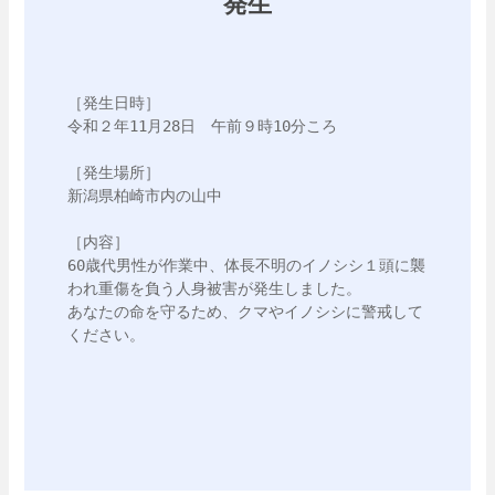
発生
［発生日時］

令和２年11月28日　午前９時10分ころ

［発生場所］

新潟県柏崎市内の山中

［内容］

60歳代男性が作業中、体長不明のイノシシ１頭に襲
われ重傷を負う人身被害が発生しました。

あなたの命を守るため、クマやイノシシに警戒して
ください。
