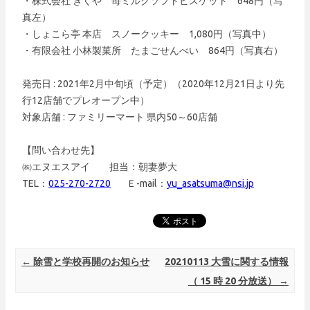
・株式会社 きくや 苺ミルクソフトビスケット 648円（写
真左）
・しょこら亭 本店 スノークッキー 1,080円（写真中）
・有限会社 小林製菓所 たまごせんべい 864円（写真右）
発売日 : 2021年2月中旬頃（予定）（2020年12月21日より先
行12店舗でプレオープン中）
対象店舗 : ファミリーマート 県内50～60店舗
【問い合わせ先】
㈱エヌエスアイ 担当：朝妻夢大
TEL：
025-270-2720
Ｅ-mail：
yu_asatsuma@nsi.jp
Post navigation
←
除雪と学校再開のお知らせ
20210113 大雪に関する情報
（ 15 時 20 分放送）
→