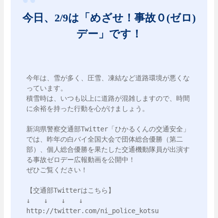
今日、2/9は「めざせ！事故０(ゼロ)
デー」です！
今年は、雪が多く、圧雪、凍結など道路環境が悪くな
っています。

積雪時は、いつも以上に道路が混雑しますので、時間
に余裕を持った行動を心がけましょう。

新潟県警察交通部Twitter「ひかるくんの交通安全」
では、昨年の白バイ全国大会で団体総合優勝（第二
部）、個人総合優勝を果たした交通機動隊員が出演す
る事故ゼロデー広報動画を公開中！

ぜひご覧ください！

【交通部Twitterはこちら】

↓　　↓　　↓　　↓

http://twitter.com/ni_police_kotsu
