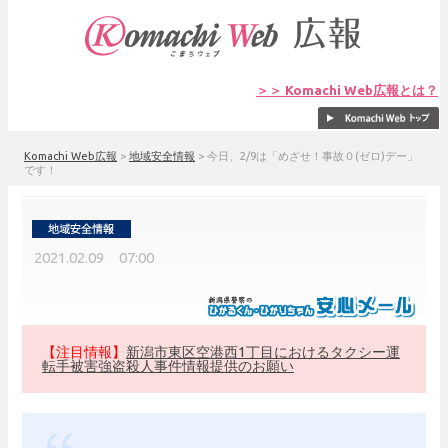
＞＞ Komachi Web広報とは？
Komachi Web広報
>
地域安全情報
>
今日、2/9は「めざせ！事故０(ゼロ)デー」
です！
2021.02.09 07:00
【注目情報】
新潟市東区空港西1丁目におけるタクシー運
転手被害強盗殺人事件情報提供のお願い