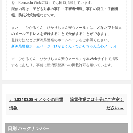
を「Komachi Web広報」でも同時掲載しています。
配信内容は、
子ども対象の事件・不審者情報、事件の発生・手配情
報、防犯対策情報
などです。
また、「ひかるくん、ひかりちゃん安心メール」は、
どなたでも個人
のメールアドレスを登録することで受信することができます
。
登録方法などは新潟県警察のホームページをご参照ください。
新潟県警察ホームページ（ひかるくん・ひかりちゃん安心メール）
※「ひかるくん・ひかりちゃん安心メール」を本Webサイトで掲載
するにあたり、事前に新潟県警察への掲載許可を頂いています。
Post navigation
←
20210208 イノシシの目撃
除雪作業には十分にご注意く
情報
ださい
→
日別 バックナンバー