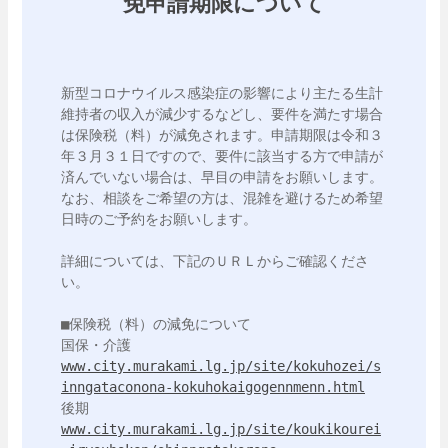
免申請期限について
新型コロナウイルス感染症の影響により主たる生計
維持者の収入が減少するなどし、要件を満たす場合
は保険税（料）が減免されます。申請期限は令和３
年３月３１日ですので、要件に該当する方で申請が
済んでいない場合は、早目の申請をお願いします。
なお、相談をご希望の方は、混雑を避けるため希望
日時のご予約をお願いします。

詳細については、下記のＵＲＬからご確認くださ
い。

■保険税（料）の減免について

www.city.murakami.lg.jp/site/kokuhozei/s
inngataconona-kokuhokaigogennmenn.html
www.city.murakami.lg.jp/site/koukikourei