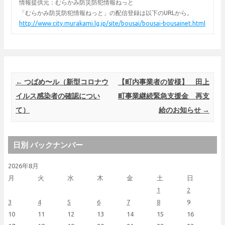
情報提供元：むらかみ防災防犯情報ねっと
「むらかみ防災防犯情報ねっと」の配信登録は以下のURLから。
http://www.city.murakami.lg.jp/site/bousai/bousai-bousainet.html
Post navigation
←
つばめ〜ル（新型コロナウ
【町内事業者の皆様】 田上
イルス感染者の確認につい
町事業継続緊急支援金 再支
て）
給のお知らせ
→
日別 バックナンバー
2026年8月
月
火
水
木
金
土
日
1
2
3
4
5
6
7
8
9
10
11
12
13
14
15
16