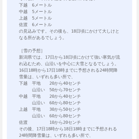
下越　6メートル

中越　5メートル

上越　5メートル

佐渡　6メートル

の見込みです。その後も、18日頃にかけて大しけと
なる所があるでしょう。

［雪の予想］

新潟県では、17日から18日頃にかけて強い寒気が流
れ込むため、山沿いを中心に大雪となるでしょう。

16日18時から17日18時までに予想される24時間降
雪量は、いずれも多い所で、

下越　平地　　20から40センチ

　　　山沿い　50から70センチ

中越　平地　　20から40センチ

　　　山沿い　60から80センチ

上越　平地　　30から50センチ

　　　山沿い　60から80センチ

佐渡　　　　　10から20センチ

その後、17日18時から18日18時までに予想される
24時間降雪量は、いずれも多い所で、
