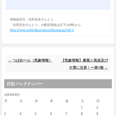
情報提供元：住民安全さんとう
「住民安全さんとう」の配信登録は以下のURLから。
http://jmjp.jp/ht/description/business/100-2
Post navigation
←
つばめ〜ル（気象情報）
【気象情報】暴風と高波及び
大雪に注意！〜第1報
→
日別 バックナンバー
2026年8月
月
火
水
木
金
土
日
1
2
3
4
5
6
7
8
9