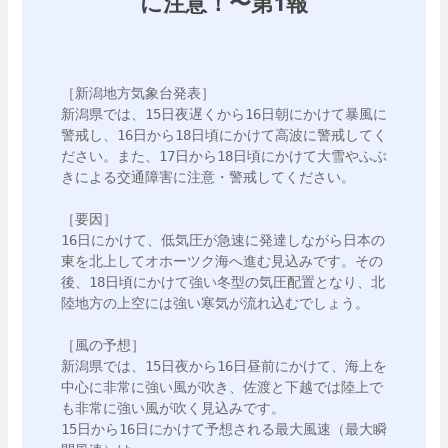
に注意！〜第1報
［新潟地方気象台発表］

新潟県では、15日夜遅くから16日朝にかけて暴風に
警戒し、16日から18日頃にかけて高波に警戒してく
ださい。また、17日から18日頃にかけて大雪やふぶ
きによる交通障害に注意・警戒してください。

［要因］

16日にかけて、低気圧が急速に発達しながら日本の
東を北上してオホーツク海へ進む見込みです。その
後、18日頃にかけて強い冬型の気圧配置となり、北
陸地方の上空には強い寒気が流れ込むでしょう。

［風の予想］

新潟県では、15日夜から16日昼前にかけて、海上を
中心に非常に強い風が吹き、佐渡と下越では陸上で
も非常に強い風が吹く見込みです。

15日から16日にかけて予想される最大風速（最大瞬