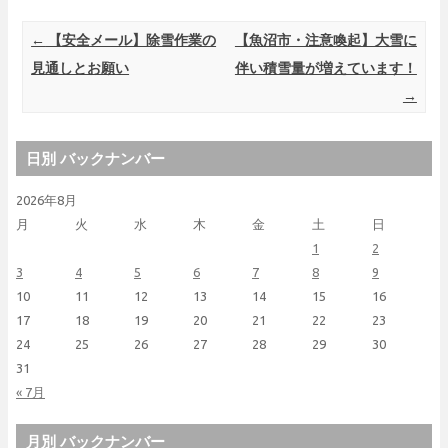
Post navigation
←
【安全メール】除雪作業の
【魚沼市・注意喚起】大雪に
見通しとお願い
伴い積雪量が増えています！
→
日別 バックナンバー
2026年8月
月
火
水
木
金
土
日
1
2
3
4
5
6
7
8
9
10
11
12
13
14
15
16
17
18
19
20
21
22
23
24
25
26
27
28
29
30
31
« 7月
月別 バックナンバー