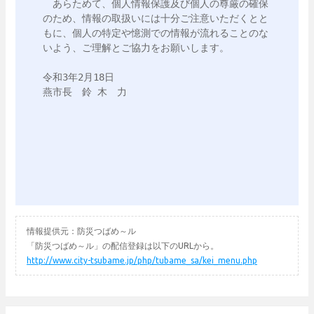
　あらためて、個人情報保護及び個人の尊厳の確保
のため、情報の取扱いには十分ご注意いただくとと
もに、個人の特定や憶測での情報が流れることのな
いよう、ご理解とご協力をお願いします。

令和3年2月18日 

燕市長　鈴 木　力

情報提供元：防災つばめ～ル
「防災つばめ～ル」の配信登録は以下のURLから。
http://www.city-tsubame.jp/php/tubame_sa/kei_menu.php