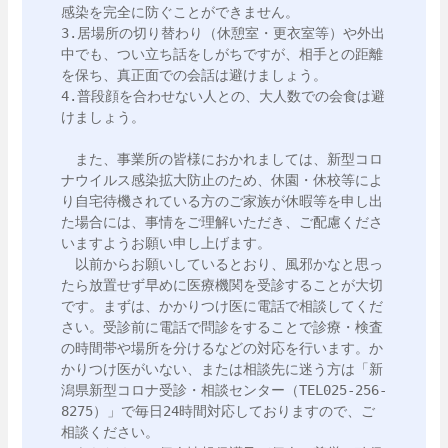
感染を完全に防ぐことができません。

3.居場所の切り替わり（休憩室・更衣室等）や外出
中でも、つい立ち話をしがちですが、相手との距離
を保ち、真正面での会話は避けましょう。

4.普段顔を合わせない人との、大人数での会食は避
けましょう。

　また、事業所の皆様におかれましては、新型コロ
ナウイルス感染拡大防止のため、休園・休校等によ
り自宅待機されている方のご家族が休暇等を申し出
た場合には、事情をご理解いただき、ご配慮くださ
いますようお願い申し上げます。

　以前からお願いしているとおり、風邪かなと思っ
たら放置せず早めに医療機関を受診することが大切
です。まずは、かかりつけ医に電話で相談してくだ
さい。受診前に電話で問診をすることで診療・検査
の時間帯や場所を分けるなどの対応を行います。か
かりつけ医がいない、または相談先に迷う方は「新
潟県新型コロナ受診・相談センター（TEL025-256-
8275）」で毎日24時間対応しておりますので、ご
相談ください。
