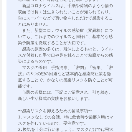
　新型コロナウイルスは、手紙や荷物のような物の
表面では長くは生きられないことが知られており、
単にスーパーなどで買い物をしただけで感染するこ
とはありません。

　また、新型コロナウイルス感染症（変異株）につ
いても、これまでのウイルスと同様に、基本的な感
染予防策を徹底することが大切です。

　感染の原因の多くは、飛沫によるものと、ウイル
スが付着した手で口や鼻を触ることで粘膜からの感
染によるものです。

　マスクの着用、手指消毒、「密閉」「密集」「密
接」の3つの密の回避など基本的な感染防止策を徹
底することで、かなりの感染リスクを防ぐことが可
能です。

　市民の皆様には、下記にご留意され、引き続き、
新しい生活様式の実践をお願いします。

〜感染リスクを抑えるための留意事項〜

1.マスクなしでの会話、特に飲食時や歯磨き時はマ
スクを外しているので、要注意です。

2.換気を十分に行いましょう。マスクだけでは飛沫