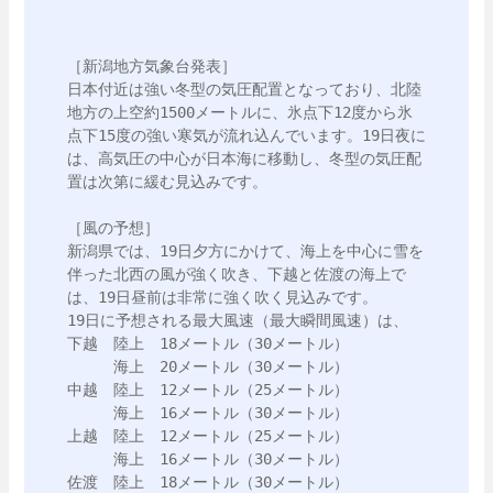
［新潟地方気象台発表］

日本付近は強い冬型の気圧配置となっており、北陸
地方の上空約1500メートルに、氷点下12度から氷
点下15度の強い寒気が流れ込んでいます。19日夜に
は、高気圧の中心が日本海に移動し、冬型の気圧配
置は次第に緩む見込みです。

［風の予想］

新潟県では、19日夕方にかけて、海上を中心に雪を
伴った北西の風が強く吹き、下越と佐渡の海上で
は、19日昼前は非常に強く吹く見込みです。

19日に予想される最大風速（最大瞬間風速）は、

下越　陸上　18メートル（30メートル）

　　　海上　20メートル（30メートル）

中越　陸上　12メートル（25メートル）

　　　海上　16メートル（30メートル）

上越　陸上　12メートル（25メートル）

　　　海上　16メートル（30メートル）

佐渡　陸上　18メートル（30メートル）
