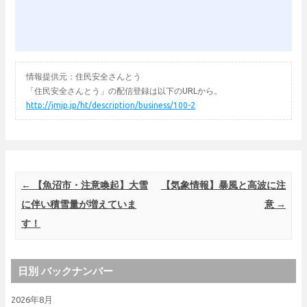
情報提供元：住民安全さんとう
「住民安全さんとう」の配信登録は以下のURLから。
http://jmjp.jp/ht/description/business/100-2
Post navigation
←
【魚沼市・注意喚起】大雪
【気象情報】暴風と高波に注
に伴い積雪量が増えていま
意
→
す！
日別 バックナンバー
2026年8月