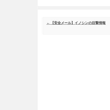
Post navigation
←
【安全メール】イノシンの目撃情報