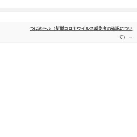
つばめ〜ル（新型コロナウイルス感染者の確認につい
て）
→