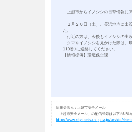
　上越市からイノシシの目撃情報に関
　２月２０日（土）、長浜地内に出
た。

　付近の方は、今後もイノシシの出没
　クマやイノシシを見かけた際は、環境保
110番)に連絡してください。

【情報提供】環境保全課

情報提供元：上越市安全メール
「上越市安全メール」の配信登録は以下のURL
http://www.city.joetsu.niigata.jp/soshiki/shi