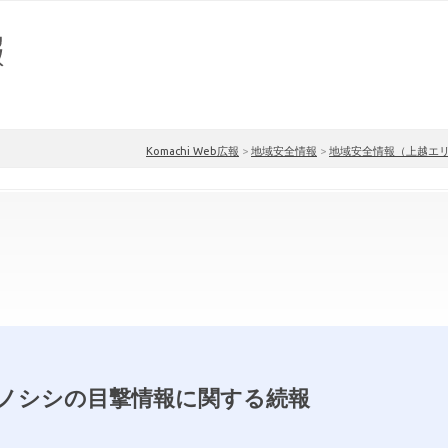
Komachi Web広報
>
地域安全情報
>
地域安全情報（上越エ
ノシシの目撃情報に関する続報