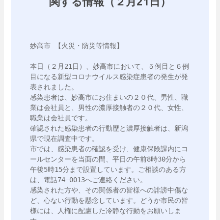
関する情報（２月21日）
妙高市 【火災・防災等情報】

本日（２月21日）、妙高市において、５例目と６例
目になる新型コロナウイルス感染症患者の発生が発
表されました。

感染患者は、妙高市にお住まいの２０代、男性、職
業は会社員と、男性の濃厚接触者の２０代、女性、
職業は会社員です。

確認された感染患者の行動歴と濃厚接触者は、新潟
県で現在調査中です。

市では、感染患者の確認を受け、健康保険課内にコ
ールセンターを当面の間、平日の午前8時30分から
午後5時15分まで設置しています。ご相談のある方
は、電話74−0013へご連絡ください。

感染された方や、その関係者の皆様への誹謗中傷な
ど、心ない行動を懸念しています。どうか市民の皆
様には、人権に配慮した冷静な行動をお願いしま