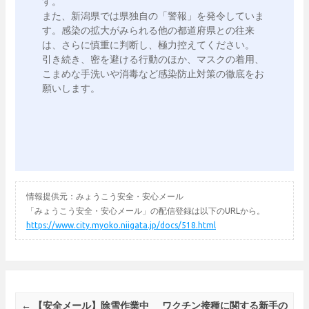
す。

また、新潟県では県独自の「警報」を発令していま
す。感染の拡大がみられる他の都道府県との往来
は、さらに慎重に判断し、極力控えてください。

引き続き、密を避ける行動のほか、マスクの着用、
こまめな手洗いや消毒など感染防止対策の徹底をお
情報提供元：みょうこう安全・安心メール
「みょうこう安全・安心メール」の配信登録は以下のURLから。
https://www.city.myoko.niigata.jp/docs/518.html
Post navigation
←
【安全メール】除雪作業中
ワクチン接種に関する新手の