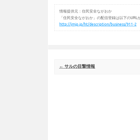
情報提供元：住民安全ながおか
「住民安全ながおか」の配信登録は以下のURL
http://jmjp.jp/ht/description/business/911-2
Post navigation
←
サルの目撃情報