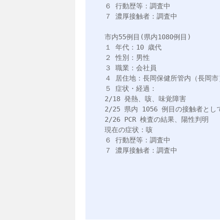
６ 行動歴等：調査中

７ 濃厚接触者：調査中

市内55例目(県内1080例目)

１ 年代：10 歳代

２ 性別：男性

３ 職業：会社員

４ 居住地：長岡保健所管内（長岡市）
５ 症状・経過：

2/18 発熱、咳、味覚障害

2/25 県内 1056 例目の接触者とし
2/26 PCR 検査の結果、陽性判明

現在の症状：咳

６ 行動歴等：調査中

７ 濃厚接触者：調査中
