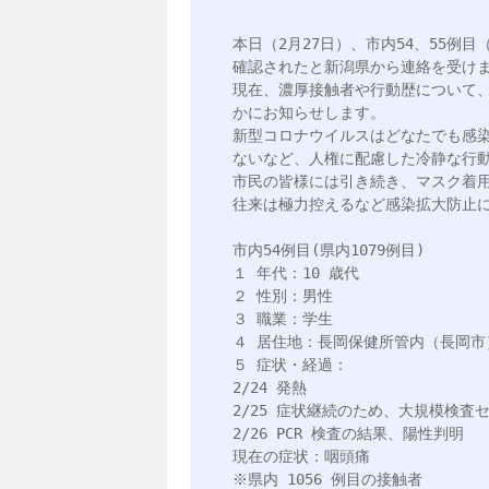
本日（2月27日）、市内54、55例目
確認されたと新潟県から連絡を受けま
現在、濃厚接触者や行動歴について
かにお知らせします。

新型コロナウイルスはどなたでも感
ないなど、人権に配慮した冷静な行動
市民の皆様には引き続き、マスク着
往来は極力控えるなど感染拡大防止に
市内54例目(県内1079例目)

１ 年代：10 歳代

２ 性別：男性

３ 職業：学生

４ 居住地：長岡保健所管内（長岡市）
５ 症状・経過：

2/24 発熱

2/25 症状継続のため、大規模検査
2/26 PCR 検査の結果、陽性判明

現在の症状：咽頭痛

※県内 1056 例目の接触者
