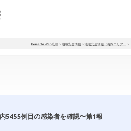
Komachi Web広報
>
地域安全情報
>
地域安全情報（長岡エリア）
>
市内5455例目の感染者を確認〜第1報