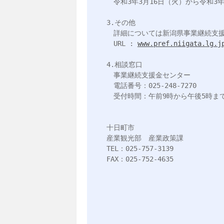
　令和3年3月16日（火）から令和3年
3.その他

　詳細については新潟県事業継続支援
　URL : 
www.pref.niigata.lg.j
4.相談窓口

　事業継続支援金センター

　電話番号：025-248-7270

　受付時間：午前9時から午後5時ま
十日町市

産業観光部　産業政策課

TEL：025-757-3139

FAX：025-752-4635
