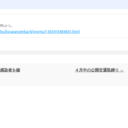
RLから。
somubu/bosaianzenka/4/gyomu/1450418484603.html
の感染者を確
４月中の公開交通取締り
→