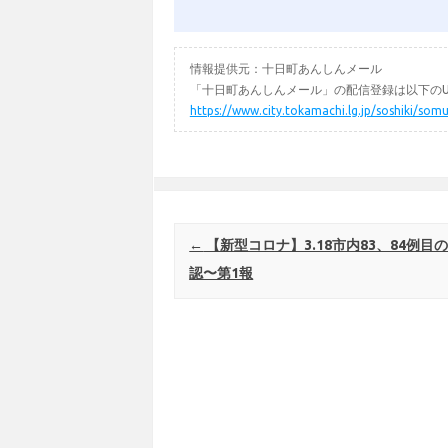
情報提供元：十日町あんしんメール
「十日町あんしんメール」の配信登録は以下のU
https://www.city.tokamachi.lg.jp/soshiki/
Post navigation
←
【新型コロナ】3.18市内83、84例目
認〜第1報