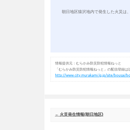
朝日地区猿沢地内で発生した火災は、
情報提供元：むらかみ防災防犯情報ねっと
「むらかみ防災防犯情報ねっと」の配信登録は以
http://www.city.murakami.lg.jp/site/bousai/b
Post navigation
←
火災発生情報(朝日地区)