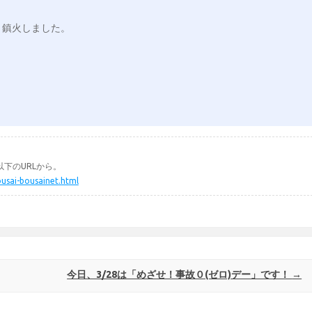
鎮火しました。

下のURLから。
ousai-bousainet.html
今日、3/28は「めざせ！事故０(ゼロ)デー」です！
→