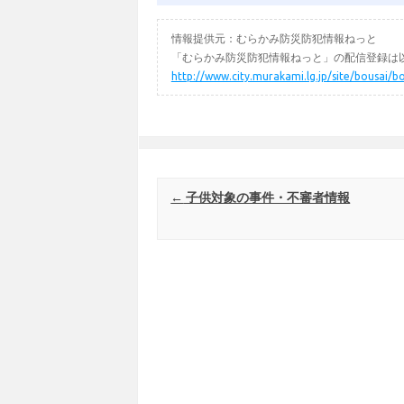
情報提供元：むらかみ防災防犯情報ねっと
「むらかみ防災防犯情報ねっと」の配信登録は以
http://www.city.murakami.lg.jp/site/bousai/b
Post navigation
←
子供対象の事件・不審者情報