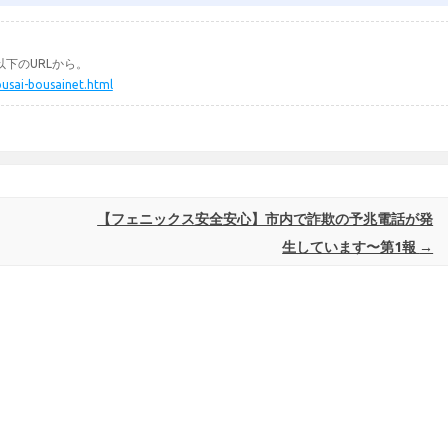
下のURLから。
ousai-bousainet.html
【フェニックス安全安心】市内で詐欺の予兆電話が発
生しています〜第1報
→