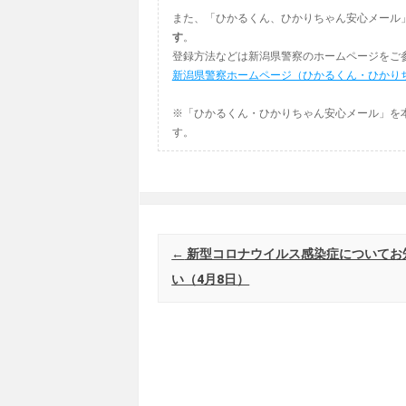
また、「ひかるくん、ひかりちゃん安心メール
す
。
登録方法などは新潟県警察のホームページをご
新潟県警察ホームページ（ひかるくん・ひかり
※「ひかるくん・ひかりちゃん安心メール」を
す。
Post navigation
←
新型コロナウイルス感染症についてお
い（4月8日）