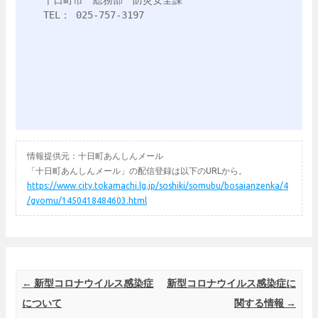
十日町市　総務部　防災安全課

TEL： 025-757-3197

情報提供元：十日町あんしんメール
「十日町あんしんメール」の配信登録は以下のURLから。
https://www.city.tokamachi.lg.jp/soshiki/somubu/bosaianzenka/4
/gyomu/1450418484603.html
Post navigation
←
新型コロナウイルス感染症
新型コロナウイルス感染症に
について
関する情報
→