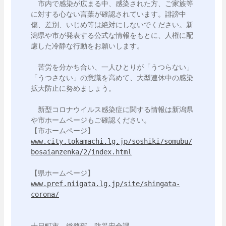
　市内で感染が広まる中、感染された方、ご家族等
に対する心ない言葉が確認されています。誹謗中
傷、差別、いじめ等は絶対にしないでください。新
潟県や市が発表する公式な情報をもとに、人権に配
慮した冷静な行動をお願いします。

　苦労を分かち合い、一人ひとりが「うつらない」
「うつさない」の意識を高めて、大型連休中の感染
拡大防止に努めましょう。

　新型コロナウイルス感染症に関する情報は新潟県
や市ホームページもご確認ください。

www.city.tokamachi.lg.jp/soshiki/somubu/
bosaianzenka/2/index.html
www.pref.niigata.lg.jp/site/shingata-
corona/