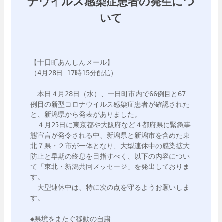
ナウイルス感染症患者の発生につ
いて
【十日町あんしんメール】

（4月28日 17時15分配信）

　本日４月28日（水）、十日町市内で66例目と67
例目の新型コロナウイルス感染症患者が確認された
と、新潟県から発表がありました。

　４月25日に東京都や大阪府など４都府県に緊急事
態宣言が発令される中、新潟県と新潟市を含めた東
北７県・２市が一体となり、大型連休中の感染拡大
防止と早期の終息を目指すべく、以下の内容につい
て「東北・新潟共同メッセージ」を発出しておりま
す。

　大型連休中は、特に次の点を守るようお願いしま
す。

◆県境をまたぐ移動の自粛
