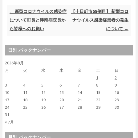
Post navigation
←
新型コロナウイルス感染症
【十日町市68例目】 新型コロ
について町長と津南病院長か
ナウイルス感染症患者の発生
ら皆様へのお願い
について
→
日別 バックナンバー
2026年8月
月
火
水
木
金
土
日
1
2
3
4
5
6
7
8
9
10
11
12
13
14
15
16
17
18
19
20
21
22
23
24
25
26
27
28
29
30
31
« 7月
月別 バックナンバー