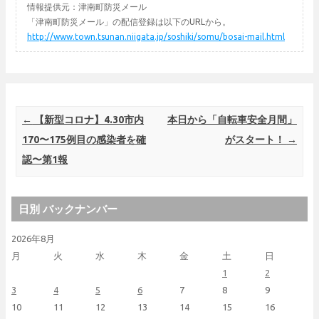
情報提供元：津南町防災メール
「津南町防災メール」の配信登録は以下のURLから。
http://www.town.tsunan.niigata.jp/soshiki/somu/bosai-mail.html
Post navigation
←
【新型コロナ】4.30市内
本日から「自転車安全月間」
170〜175例目の感染者を確
がスタート！
→
認〜第1報
日別 バックナンバー
2026年8月
月
火
水
木
金
土
日
1
2
3
4
5
6
7
8
9
10
11
12
13
14
15
16