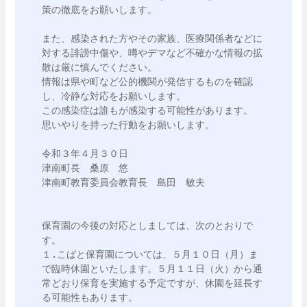
策の徹底をお願いします。

また、感染された方やその家族、医療関係者などに
対する誹謗中傷や、噂やデマなど不確かな情報の拡
散は厳に慎んでください。

情報は県や町など公的機関が発信するものを確認
し、冷静な対応をお願いします。

この感染症は誰もが感染する可能性があります。

思いやりを持った行動をお願いします。

令和３年４月３０日

津南町長　桑原　悠

津南町教育委員会教育長　島田　敏夫　

保育園の今後の対応としましては、次のとおりで
す。

１.こばと保育園については、５月１０日（月）ま
で臨時休園といたします。５月１１日（火）から通
常どおり保育を実施する予定ですが、休園を延長す
る可能性もあります。
