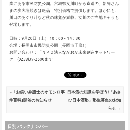
歳にある市民防災公園。宮城県女川町から直送の、新鮮さん
まの炭火塩焼きは絶品！特別価格で提供します。ほかにも、
川口のあぐり汁など秋の味覚が満載。女川のご当地キャラも
登場します。
日時：9月20日（土） 10：00～14：30
会場：長岡市市民防災公園（長岡市千歳1）
お問い合わせ：「ＮＰＯ法人ながおか未来創造ネットワー
ク」(0258)39-2500まで
Post navigation
←
｢お笑い弁護士のオモシロ事
日本酒の知識を学ぼう!「あさ
件百科｣開催のお知らせ
ひ日本酒塾」塾生募集のお知
らせ
→
日別 バックナンバー