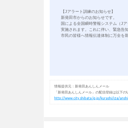
【Jアラート訓練のお知らせ】

新発田市からのお知らせです。

国による全国瞬時警報システム（Jア
実施されます。これに伴い、緊急告知
市民の皆様へ情報伝達体制に万全を期
情報提供元：新発田あんしんメール
「新発田あんしんメール」の配信登録は以下のU
http://www.city.shibata.lg.jp/kurashi/iza/ans