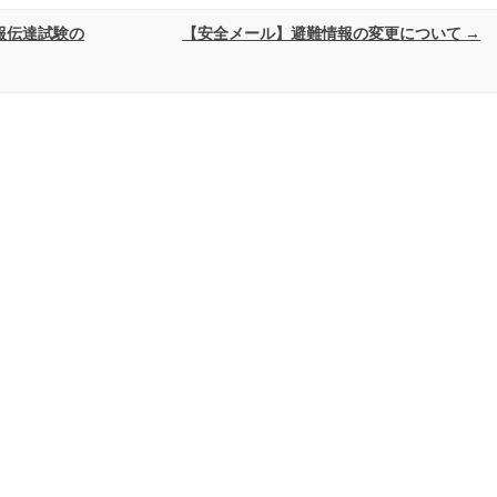
報伝達試験の
【安全メール】避難情報の変更について
→