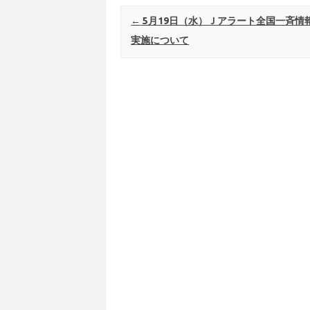
Post navigation
←
5月19日（水）Ｊアラート全国一斉情
実施について