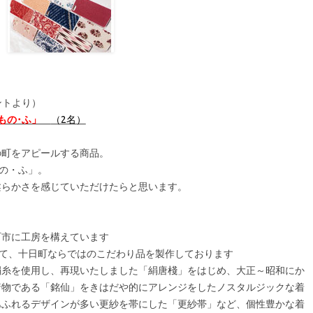
ントより）
 きもの･ふ」
（2名）
の町をアピールする商品。
もの・ふ」。
柔らかさを感じていただけたらと思います。
町市に工房を構えています
にて、十日町ならではのこだわり品を製作しております
絹糸を使用し、再現いたしました「絹唐棧」をはじめ、大正～昭和にか
着物である「銘仙」をきはだや的にアレンジをしたノスタルジックな着
あふれるデザインが多い更紗を帯にした「更紗帯」など、個性豊かな着