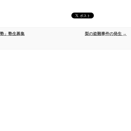
酒塾」塾生募集
梨の盗難事件の発生
→