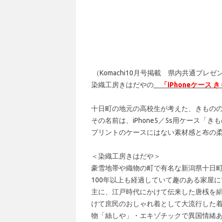
（Komachi10月号掲載 県内共通プレゼ
染織工房きはだやの
「iPhoneケース
十日町の地元の高校生が考えた、きもの
その名前は、iPhone5／5s用ケース「き
プリントのケースにはない素材感と布の
＜染織工房きはだや＞
豪雪地帯や織物の町で有名な新潟県十日
100年以上も経過していて趣のある家屋
主に、江戸時代にかけて伝来した唐桟を
けて庶民のおしゃれ着として大流行した
物「絲しや」・エキゾチックで異国情緒