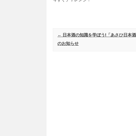
Post navigation
←
日本酒の知識を学ぼう!「あさひ日本
のお知らせ