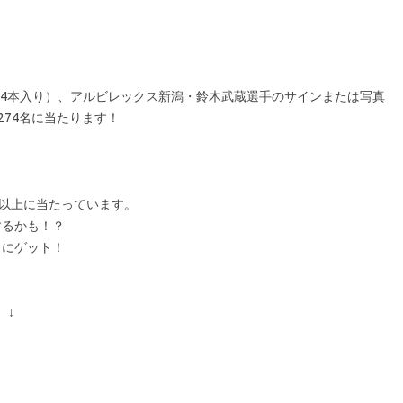
(1箱24本入り）、アルビレックス新潟・鈴木武蔵選手のサインまたは写真
、274名に当たります！
00名以上に当たっています。
するかも！？
クにゲット！
 ↓