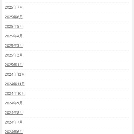
2025年7月
2025年6月
2025年5月
2025年4月
2025年3月
2025年2月
2025年1月
2024年12月
2024年11月
2024年10月
2024年9月
2024年8月
2024年7月
2024年6月