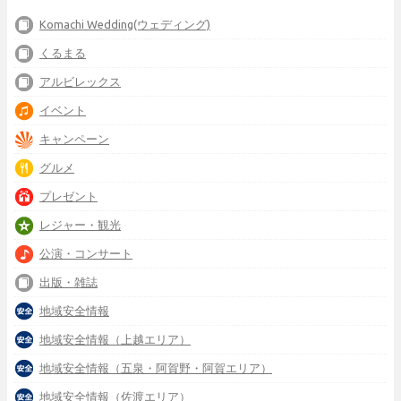
Komachi Wedding(ウェディング)
くるまる
アルビレックス
イベント
キャンペーン
グルメ
プレゼント
レジャー・観光
公演・コンサート
出版・雑誌
地域安全情報
地域安全情報（上越エリア）
地域安全情報（五泉・阿賀野・阿賀エリア）
地域安全情報（佐渡エリア）