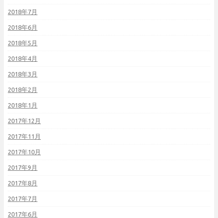
2018年7月
2018年6月
2018年5月
2018年4月
2018年3月
2018年2月
2018年1月
2017年12月
2017年11月
2017年10月
2017年9月
2017年8月
2017年7月
2017年6月