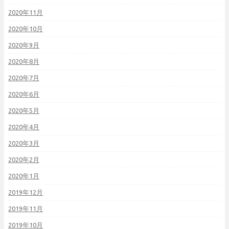
2020年11月
2020年10月
2020年9月
2020年8月
2020年7月
2020年6月
2020年5月
2020年4月
2020年3月
2020年2月
2020年1月
2019年12月
2019年11月
2019年10月