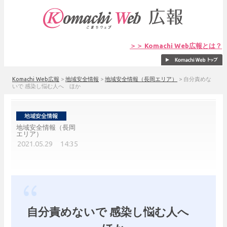
＞＞ Komachi Web広報とは？
Komachi Web広報
>
地域安全情報
>
地域安全情報（長岡エリア）
>
自分責めな
いで 感染し悩む人へ ほか
地域安全情報（長岡
エリア）
2021.05.29 14:35
自分責めないで 感染し悩む人へ