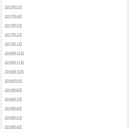
2017年5月
2017年4月
2017年3月
2017年2月
2017年1月
2016年12月
2016年11月
2016年10月
2016年9月
2016年8月
2016年7月
2016年6月
2016年5月
2016年4月