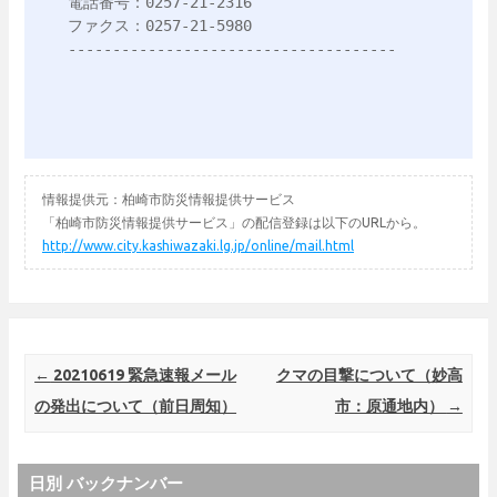
電話番号：0257-21-2316

ファクス：0257-21-5980

-------------------------------------
情報提供元：柏崎市防災情報提供サービス
「柏崎市防災情報提供サービス」の配信登録は以下のURLから。
http://www.city.kashiwazaki.lg.jp/online/mail.html
Post navigation
←
20210619 緊急速報メール
クマの目撃について（妙高
の発出について（前日周知）
市：原通地内）
→
日別 バックナンバー