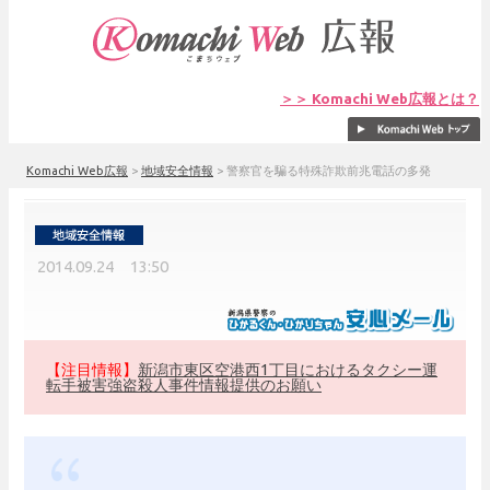
＞＞ Komachi Web広報とは？
Komachi Web広報
>
地域安全情報
>
警察官を騙る特殊詐欺前兆電話の多発
2014.09.24 13:50
【注目情報】
新潟市東区空港西1丁目におけるタクシー運
転手被害強盗殺人事件情報提供のお願い