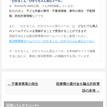
「ひかるくん・ひかりちゃん安心メール」
を「Komachi Web広報」でも同時掲載しています。
配信内容は、
子ども対象の事件・不審者情報、事件の発生・手配情
報、防犯対策情報
などです。
また、「ひかるくん、ひかりちゃん安心メール」は、
どなたでも個人
のメールアドレスを登録することで受信することができます
。
登録方法などは新潟県警察のホームページをご参照ください。
新潟県警察ホームページ（ひかるくん・ひかりちゃん安心メール）
※「ひかるくん・ひかりちゃん安心メール」を本Webサイトで掲載
するにあたり、事前に新潟県警察への掲載許可を頂いています。
Post navigation
←
不審者事案の発生
医療費の還付金を騙る詐欺電
話の多発
→
日別 バックナンバー