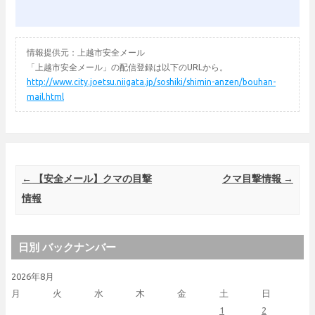
情報提供元：上越市安全メール
「上越市安全メール」の配信登録は以下のURLから。
http://www.city.joetsu.niigata.jp/soshiki/shimin-anzen/bouhan-
mail.html
Post navigation
←
【安全メール】クマの目撃
クマ目撃情報
→
情報
日別 バックナンバー
2026年8月
月
火
水
木
金
土
日
1
2