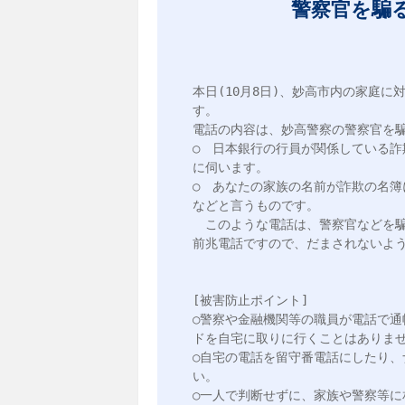
警察官を騙
本日(10月8日)、妙高市内の家庭
す。

電話の内容は、妙高警察の警察官を騙
○　日本銀行の行員が関係している
に伺います。

○　あなたの家族の名前が詐欺の名簿
などと言うものです。

　このような電話は、警察官などを
前兆電話ですので、だまされないよう
[被害防止ポイント]

○警察や金融機関等の職員が電話で
ドを自宅に取りに行くことはありませ
○自宅の電話を留守番電話にしたり
い。

○一人で判断せずに、家族や警察等に