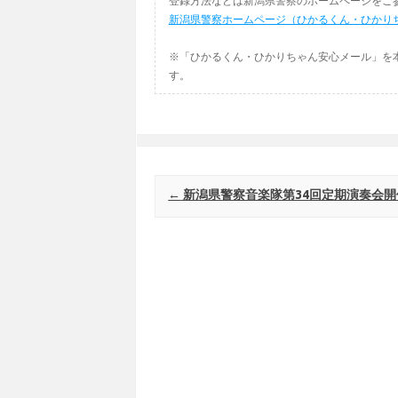
登録方法などは新潟県警察のホームページをご
新潟県警察ホームページ（ひかるくん・ひかり
※「ひかるくん・ひかりちゃん安心メール」を
す。
Post navigation
←
新潟県警察音楽隊第34回定期演奏会