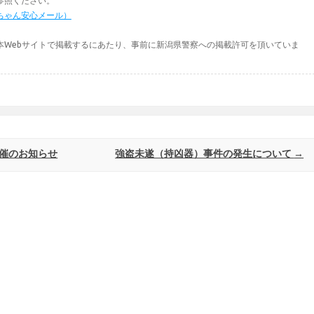
参照ください。
ちゃん安心メール）
本Webサイトで掲載するにあたり、事前に新潟県警察への掲載許可を頂いていま
開催のお知らせ
強盗未遂（持凶器）事件の発生について
→