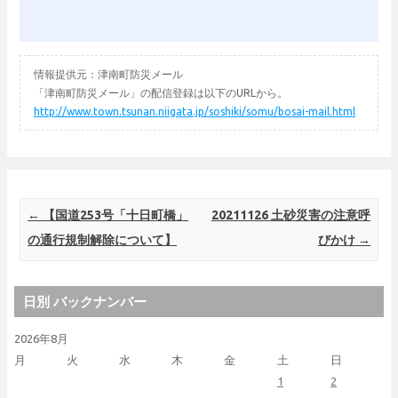
情報提供元：津南町防災メール
「津南町防災メール」の配信登録は以下のURLから。
http://www.town.tsunan.niigata.jp/soshiki/somu/bosai-mail.html
Post navigation
←
【国道253号「十日町橋」
20211126 土砂災害の注意呼
の通行規制解除について】
びかけ
→
日別 バックナンバー
2026年8月
月
火
水
木
金
土
日
1
2