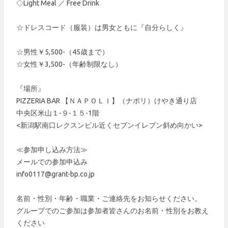
◇Light Meal ／ Free Drink
☆ドレスコード（服装）は男女ともに『自分らしく』
☆男性￥5,500-（45歳まで）
☆女性￥3,500-（年齢制限なし）
『場所』
PIZZERIA BAR 【ＮＡＰＯＬＩ】（ナポリ）けやき通り店
中央区米山１-９-１５-1階
<新潟駅南口レクスンビル近くセブンイレブン斜め向かい>
≪参加申し込み方法≫
メールでの参加申込み
info0117@grant-bp.co.jp
名前・性別・年齢・職業・ご連絡先をお知らせください。
グループでのご参加は参加者皆さんのお名前・性別をお教え
ください