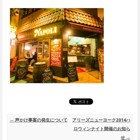
Post navigation
←
声かけ事案の発生について
アリーズニューヨーク2014ハ
ロウィンナイト開催のお知ら
せ
→